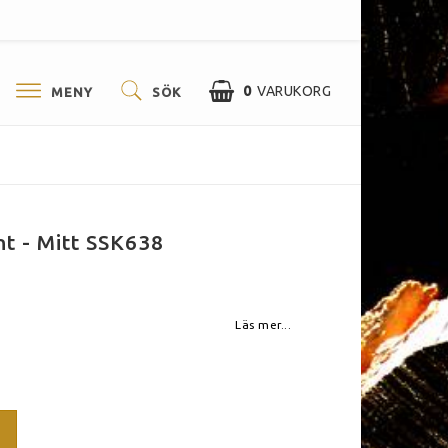
0
VARUKORG
MENY
SÖK
t - Mitt SSK638
Läs mer...