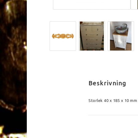
Beskrivning
Storlek 40 x 185 x 10 mm

Vikt c:a 30 g

Träslag: bok
