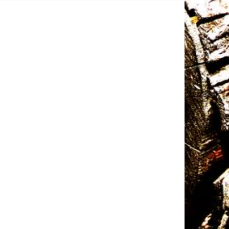
ed ornament och lite 
ramar osv, och passar 