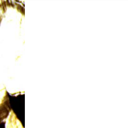
Ornamenten passar utmärkt
färg. Träornamenten kan 
utmärkt för den lantliga s