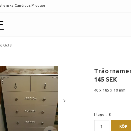
talienska Candidus Prugger
SSK638
Träornamen
145 SEK
40 x 185 x 10 mm
I lager: 8
KÖP